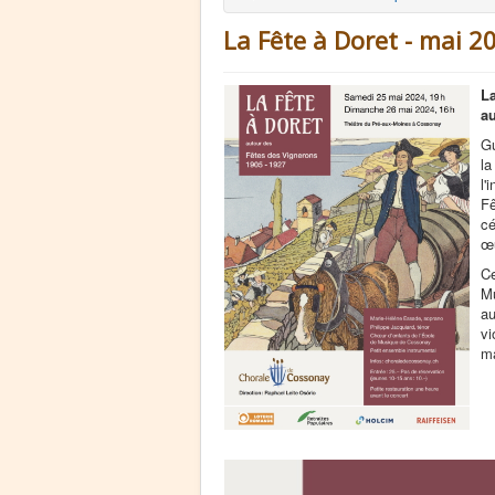
La Fête à Doret - mai 2
La
au
Gu
la
l'
Fê
cé
œu
Ce
Mu
au
vi
ma