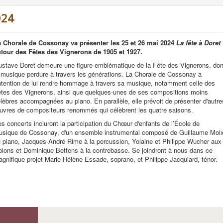
024
 Chorale de Cossonay va présenter les 25 et 26 mai 2024
La fête à Doret
tour des Fêtes des Vignerons de 1905 et 1927.
stave Doret demeure une figure emblématique de la Fête des Vignerons, don
 musique perdure à travers les générations. La Chorale de Cossonay a
intention de lui rendre hommage à travers sa musique, notamment celle des
tes des Vignerons, ainsi que quelques-unes de ses compositions moins
lèbres accompagnées au piano. En parallèle, elle prévoit de présenter d'autre
vres de compositeurs renommés qui célèbrent les quatre saisons.
s concerts incluront la participation du Chœur d'enfants de l’École de
sique de Cossonay, d'un ensemble instrumental composé de Guillaume Moi
 piano, Jacques-André Rime à la percussion, Yolaine et Philippe Wucher aux
olons et Dominique Bettens à la contrebasse. Se joindront à nous dans ce
gnifique projet Marie-Hélène Essade, soprano, et Philippe Jacquiard, ténor.