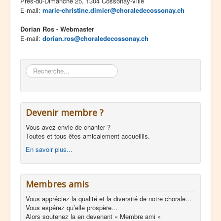
Prés-du-Dimanche 25, 1304 Cossonay-Ville
E-mail:
marie-christine.dimier@choraledecossonay.ch
Dorian Ros - Webmaster
E-mail:
dorian.ros@choraledecossonay.ch
Rechercher
Devenir membre ?
Vous avez envie de chanter ?
Toutes et tous êtes amicalement accueillis.
En savoir plus...
Membres amis
Vous appréciez la qualité et la diversité de notre chorale...
Vous espérez qu’elle prospère...
Alors soutenez la en devenant « Membre ami »