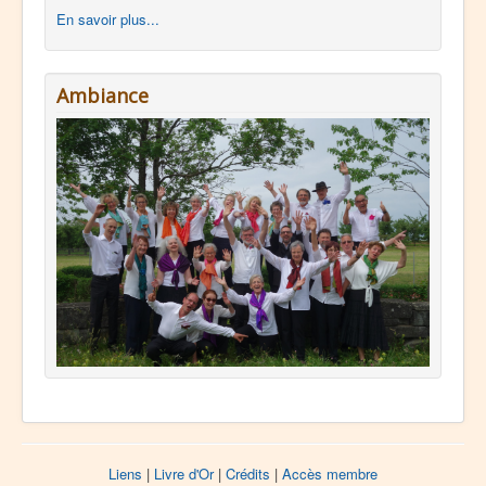
En savoir plus...
Ambiance
Liens
|
Livre d'Or
|
Crédits
|
Accès membre