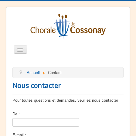
Basculer
la
navigation
La Chorale
Accueil
Contact
Agenda
Nous contacter
Ressources
Contact
Pour toutes questions et demandes, veuillez nous contacter
De :
E-mail :