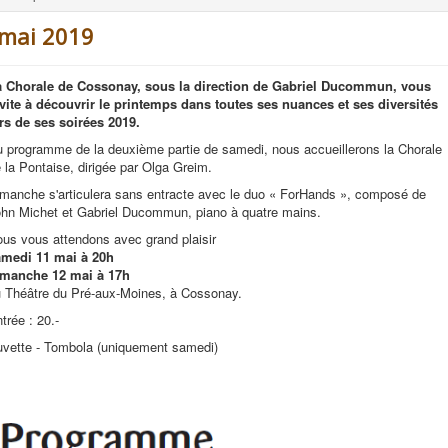
 mai 2019
a Chorale de Cossonay, sous la direction de Gabriel Ducommun, vous
vite à découvrir le printemps dans toutes ses nuances et ses diversités
rs de ses soirées 2019.
 programme de la deuxième partie de samedi, nous accueillerons la Chorale
 la Pontaise, dirigée par Olga Greim.
manche s'articulera sans entracte avec le duo « ForHands », composé de
hn Michet et Gabriel Ducommun, piano à quatre mains.
us vous attendons avec grand plaisir
amedi 11 mai à 20h
imanche 12 mai à 17h
 Théâtre du Pré-aux-Moines, à Cossonay.
trée : 20.-
vette - Tombola (uniquement samedi)