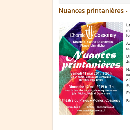
Nuances printanières -
L
in
lo
Au
de
Di
Jo
No
s
d
au
En
Bu