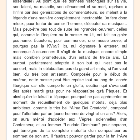
essentielle? Au point que les données historiques sur sa vie,
son talent, sa maladie, son dénuement et sa mort, reprises à
l'infini par des générations de commentateurs, se mêlent à la
légende d'une manière complètement inextricable. 0n fera donc
mieux, pour tenter de cerner l'homme, d'écouter sa musique...
Mais peut-être pas tout de suite les "grandes œuvres", celles
qui, comme le Requiem ou la messe en Ut, ont fait sa gloire
posthume. Écoutons, pour commencer, une messe brève, et
pourquoi pas la KV65? Ici, nul dignitaire à enterrer, nul
monarque à couronner: il s'agit de la musique, encore simple
mais combien prometteuse, d'un enfant de treize ans. Et
surtout, parfaitement adaptée à son but qui n'est pas le
concert, mais la célébration: pas du grand art mais, si l'on veut
bien, du très bon artisanat. Composée pour le début du
carême, cette messe peut être reprise tout au long de l'année
liturgique car elle comporte un gloria, section qui s'évanouit
dès après mardi gras pour ne réapparaître qu'à Pâques. Et
ainsi qu'on le faisait à l'époque, pourquoi ne pas agrémenter ce
moment de recueillement de quelques motets, déjà plus
ambitieux, comme le très bel "Alma Dei Creatoris", composé
pour l'offertoire par un jeune homme de vingt-et-un ans? Alors,
on aura mérité d'accéder aux Vêpres solennelles d'un
Confesseur, et au fameux "Laudate Dominum" pour soprano,
qui témoigne de la complète maturité d'un compositeur au
sommet de son art. Il faudrait pouvoir garder pour la fin l'"Ave