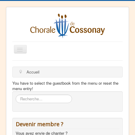
Basculer
la
navigation
La Chorale
Accueil
Agenda
You have to select the guestbook from the menu or reset the
Ressources
menu entry!
Contact
Rechercher
Devenir membre ?
Vous avez envie de chanter ?